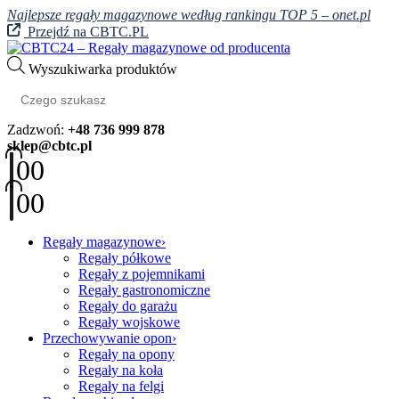
Najlepsze regały magazynowe według rankingu TOP 5 – onet.pl
Przejdź na CBTC.PL
Wyszukiwarka produktów
Zadzwoń:
+48 736 999 878
sklep@cbtc.pl
0
0
0
0
Regały magazynowe
Regały półkowe
Regały z pojemnikami
Regały gastronomiczne
Regały do garażu
Regały wojskowe
Przechowywanie opon
Regały na opony
Regały na koła
Regały na felgi