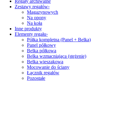
Regały archiwalne
Zestawy regałów
Magazynowych
Na opony
Na koła
Inne produkty
Elementy regału
Półka kompletna (Panel + Belka)
Panel półkowy
Belka półkowa
Belka wzmacniająca (stężenie)
Belka wieszakowa
Mocowanie do ściany
Łącznik regałów
Pozostałe
Zadzwoń
+48 736 999 878
Wysyłka w 24H
Kontakt
Adres:
Ujrzanów 175b, 08-110 Siedlce
Telefon:
+48 736 999 878
Email:
sklep@cbtc.pl
Godziny otwarcia:
Poniedziałek - Piątek / 8:00 - 16:00