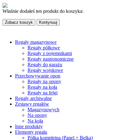
Właśnie dodałeś ten produkt do koszyka:
Zobacz koszyk
Kontynuuj
Regały magazynowe
Regały półkowe
Regały z pojemnikami
Regały gastronomiczne
Regały do garażu
Regały wojskowe
Przechowywanie opon
Regały na opony
Regały na koła
Regały na felgi
Regały archiwalne
Zestawy regałów
Magazynowych
Na opony
Na koła
Inne produkty
Elementy regału
Półka kompletna (Panel + Belka)