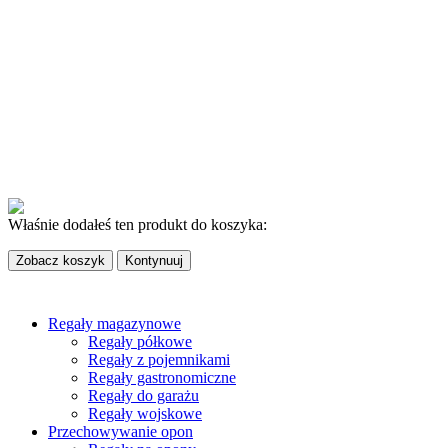
ZWROT TOWARU
Dostawa i płatność
Nasze atuty
Ceny producenta
Darmowa dostawa od 300 zł
Certyfikat TUV
Wysyłka w 48h
© CIECIERA BTC. 2024. Wszelkie prawa zastrzeżone
Właśnie dodałeś ten produkt do koszyka:
Zobacz koszyk
Kontynuuj
Regały magazynowe
Regały półkowe
Regały z pojemnikami
Regały gastronomiczne
Regały do garażu
Regały wojskowe
Przechowywanie opon