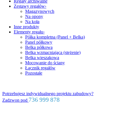
Regały archiwalne
Zestawy regałów
Magazynowych
Na opony
Na koła
Inne produkty
Elementy regału
Półka kompletna (Panel + Belka)
Panel półkowy
Belka półkowa
Belka wzmacniająca (stężenie)
Belka wieszakowa
Mocowanie do ściany
Łącznik regałów
Pozostałe
Zadzwoń
+48 736 999 878
Potrzebujesz indywidualnego projektu zabudowy?
736 999 878
Zadzwon pod