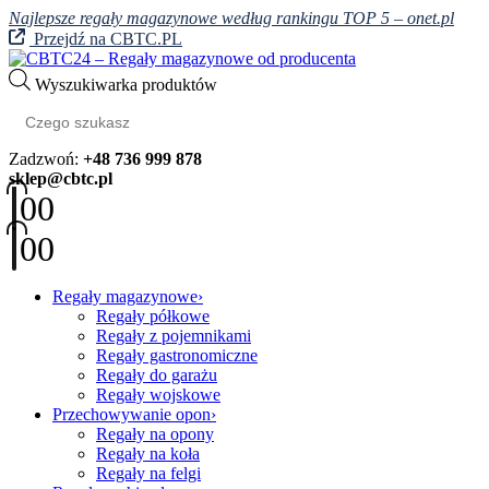
Najlepsze regały magazynowe według rankingu TOP 5 – onet.pl
Przejdź na CBTC.PL
Wyszukiwarka produktów
Zadzwoń:
+48 736 999 878
sklep@cbtc.pl
0
0
0
0
Regały magazynowe
Regały półkowe
Regały z pojemnikami
Regały gastronomiczne
Regały do garażu
Regały wojskowe
Przechowywanie opon
Regały na opony
Regały na koła
Regały na felgi