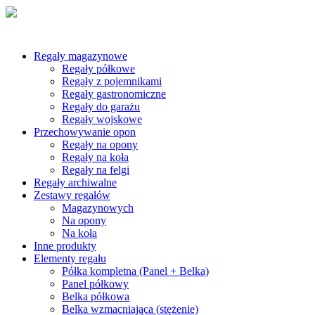
Regały magazynowe
Regały półkowe
Regały z pojemnikami
Regały gastronomiczne
Regały do garażu
Regały wojskowe
Przechowywanie opon
Regały na opony
Regały na koła
Regały na felgi
Regały archiwalne
Zestawy regałów
Magazynowych
Na opony
Na koła
Inne produkty
Elementy regału
Półka kompletna (Panel + Belka)
Panel półkowy
Belka półkowa
Belka wzmacniająca (stężenie)