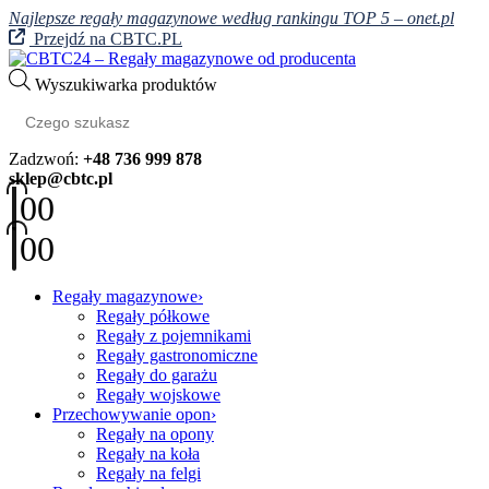
Najlepsze regały magazynowe według rankingu TOP 5 – onet.pl
Przejdź na CBTC.PL
Wyszukiwarka produktów
Zadzwoń:
+48 736 999 878
sklep@cbtc.pl
0
0
0
0
Regały magazynowe
Regały półkowe
Regały z pojemnikami
Regały gastronomiczne
Regały do garażu
Regały wojskowe
Przechowywanie opon
Regały na opony
Regały na koła
Regały na felgi