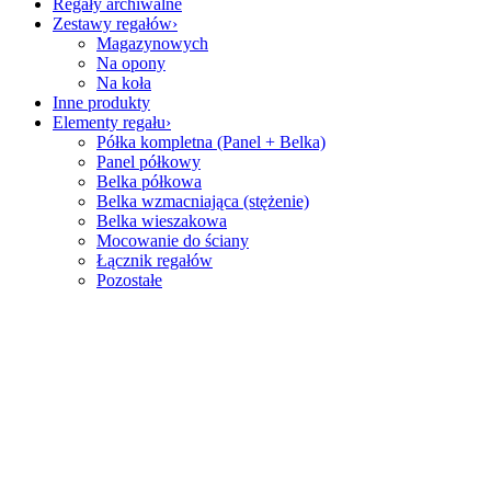
Regały archiwalne
Zestawy regałów
Magazynowych
Na opony
Na koła
Inne produkty
Elementy regału
Półka kompletna (Panel + Belka)
Panel półkowy
Belka półkowa
Belka wzmacniająca (stężenie)
Belka wieszakowa
Mocowanie do ściany
Łącznik regałów
Pozostałe
Zadzwoń
+48 736 999 878
Wysyłka w 24H
Kontakt
Adres:
Ujrzanów 175b, 08-110 Siedlce
Telefon:
+48 736 999 878
Email:
sklep@cbtc.pl
Godziny otwarcia:
Poniedziałek - Piątek / 8:00 - 16:00