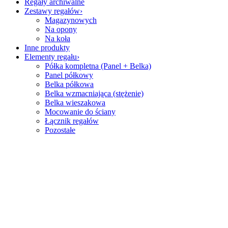
Regały archiwalne
Zestawy regałów
Magazynowych
Na opony
Na koła
Inne produkty
Elementy regału
Półka kompletna (Panel + Belka)
Panel półkowy
Belka półkowa
Belka wzmacniająca (stężenie)
Belka wieszakowa
Mocowanie do ściany
Łącznik regałów
Pozostałe
Zadzwoń
+48 736 999 878
Wysyłka w 24H
Kontakt
Adres:
Ujrzanów 175b, 08-110 Siedlce
Telefon:
+48 736 999 878
Email:
sklep@cbtc.pl
Godziny otwarcia:
Poniedziałek - Piątek / 8:00 - 16:00