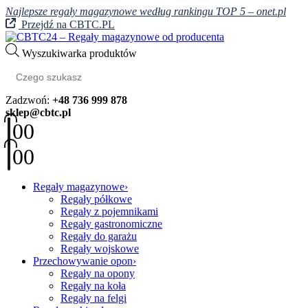
Najlepsze regały magazynowe według rankingu TOP 5 – onet.pl
Przejdź na CBTC.PL
Wyszukiwarka produktów
Zadzwoń:
+48 736 999 878
sklep@cbtc.pl
0
0
0
0
Regały magazynowe
Regały półkowe
Regały z pojemnikami
Regały gastronomiczne
Regały do garażu
Regały wojskowe
Przechowywanie opon
Regały na opony
Regały na koła
Regały na felgi