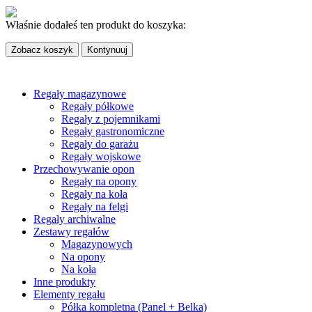
Właśnie dodałeś ten produkt do koszyka:
Zobacz koszyk
Kontynuuj
Regały magazynowe
Regały półkowe
Regały z pojemnikami
Regały gastronomiczne
Regały do garażu
Regały wojskowe
Przechowywanie opon
Regały na opony
Regały na koła
Regały na felgi
Regały archiwalne
Zestawy regałów
Magazynowych
Na opony
Na koła
Inne produkty
Elementy regału
Półka kompletna (Panel + Belka)