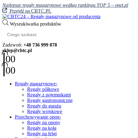
Najlepsze regały magazynowe według rankingu TOP 5 – onet.pl
Przejdź na CBTC.PL
Wyszukiwarka produktów
Zadzwoń:
+48 736 999 878
sklep@cbtc.pl
0
0
0
0
Regały magazynowe
Regały półkowe
Regały z pojemnikami
Regały gastronomiczne
Regały do garażu
Regały wojskowe
Przechowywanie opon
Regały na opony
Regały na koła
Regały na felgi