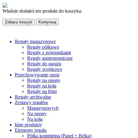
Właśnie dodałeś ten produkt do koszyka:
Zobacz koszyk
Kontynuuj
Regały magazynowe
Regały półkowe
Regały z pojemnikami
Regały gastronomiczne
Regały do garażu
Regały wojskowe
Przechowywanie opon
Regały na opony
Regały na koła
Regały na felgi
Regały archiwalne
Zestawy regałów
Magazynowych
Na opony
Na koła
Inne produkty
Elementy regału
Półka kompletna (Panel + Belka)