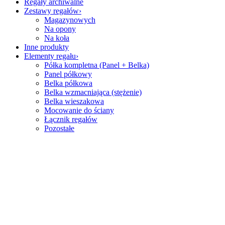
Regały archiwalne
Zestawy regałów
Magazynowych
Na opony
Na koła
Inne produkty
Elementy regału
Półka kompletna (Panel + Belka)
Panel półkowy
Belka półkowa
Belka wzmacniająca (stężenie)
Belka wieszakowa
Mocowanie do ściany
Łącznik regałów
Pozostałe
Zadzwoń
+48 736 999 878
Wysyłka w 24H
Kontakt
Adres:
Ujrzanów 175b, 08-110 Siedlce
Telefon:
+48 736 999 878
Email:
sklep@cbtc.pl
Godziny otwarcia:
Poniedziałek - Piątek / 8:00 - 16:00